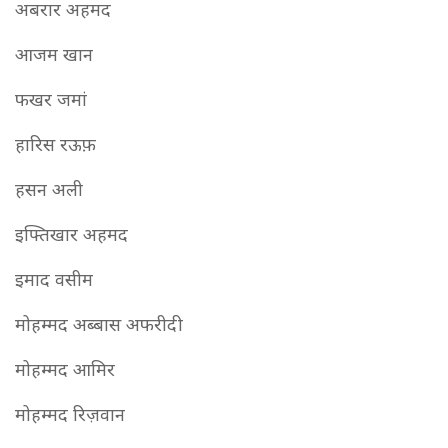
अबरार अहमद
आजम खान
फखर जमां
हारिस रऊफ़
हसन अली
इफ्तिखार अहमद
इमाद वसीम
मोहम्मद अब्बास अफरीदी
मोहम्मद आमिर
मोहम्मद रिज़वान